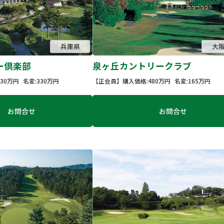
兵庫県
大
ー倶楽部
泉ヶ丘カントリークラブ
30万円
名変:330万円
【正会員】
購入価格:480万円
名変:165万円
お問合せ
お問合せ