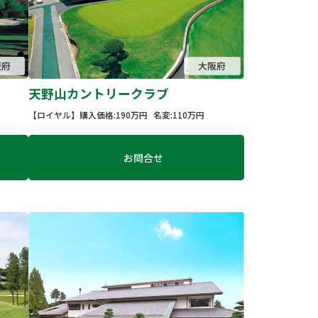
阪府
大阪府
天野山カントリークラブ
【ロイヤル】
購入価格:190万円
名変:110万円
お問合せ