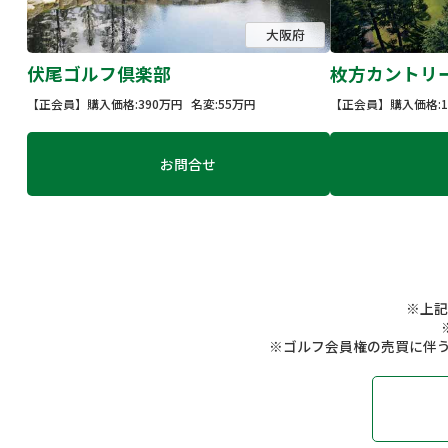
大阪府
伏尾ゴルフ倶楽部
枚方カントリ
【正会員】
購入価格:390万円
名変:55万円
【正会員】
購入価格:1
お問合せ
※上
※ゴルフ会員権の売買に伴う売買