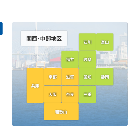
関西･中部地区
石川
富山
福井
岐阜
京都
滋賀
愛知
静岡
兵庫
大阪
奈良
三重
和歌山