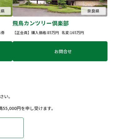
良県
奈良県
飛鳥カンツリー倶楽部
株券
【正会員】
購入価格:85万円
名変:165万円
お問合せ
さい。
。
満55,000円を申し受けます。